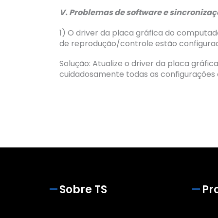
V. Problemas de software e sincronizaç
1) O driver da placa gráfica do computa
de reprodução/controle estão configura
Solução: Atualize o driver da placa gráfica
cuidadosamente todas as configurações d
Sobre TS
Pr