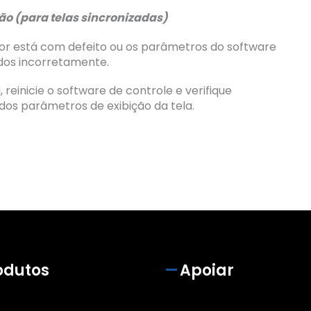
ão (para telas sincronizadas)
dor está com defeito ou os parâmetros do software
dos incorretamente.
, reinicie o software de controle e verifique
os parâmetros de exibição da tela.
odutos
Apoiar