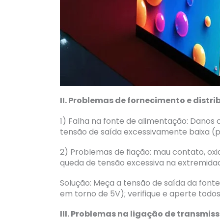
II. Problemas de fornecimento e distr
1) Falha na fonte de alimentação: Danos
tensão de saída excessivamente baixa (po
2) Problemas de fiação: mau contato, ox
queda de tensão excessiva na extremida
Solução: Meça a tensão de saída da font
em torno de 5V); verifique e aperte todos
III. Problemas na ligação de transmis