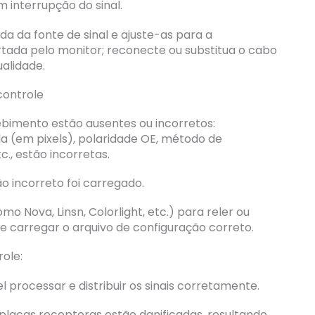
 interrupção do sinal.
da da fonte de sinal e ajuste-as para a
rtada pelo monitor; reconecte ou substitua o cabo
ualidade.
controle
bimento estão ausentes ou incorretos:
a (em pixels), polaridade OE, método de
tc., estão incorretas.
 incorreto foi carregado.
mo Nova, Linsn, Colorlight, etc.) para reler ou
 carregar o arquivo de configuração correto.
ole:
l processar e distribuir os sinais corretamente.
placas receptoras estão danificadas, resultando