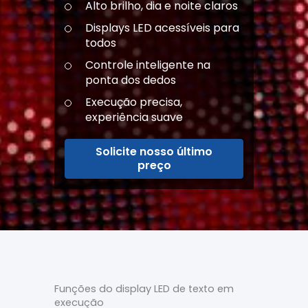
Alto brilho, dia e noite claros
Displays LED acessíveis para
todos
Controle inteligente na
ponta dos dedos
Execução precisa,
experiência suave
Solicite nosso último
preço
Funções do display LED de texto em
execução