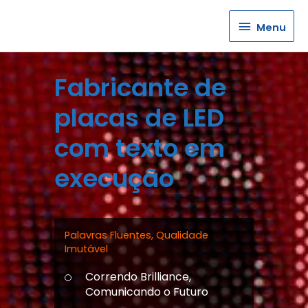
Menu
Menu
Fabricante de
placas de LED
com texto em
execução
Palavras Fluentes, Qualidade
Imutável
Correndo Brilliance,
Comunicando o Futuro