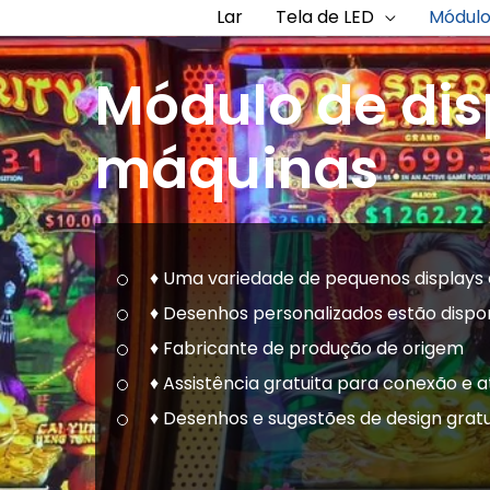
Lar
Tela de LED
Módulo
Módulo de dis
máquinas
♦ Uma variedade de pequenos displays
♦ Desenhos personalizados estão disp
♦ Fabricante de produção de origem
♦ Assistência gratuita para conexão e 
♦ Desenhos e sugestões de design gratu