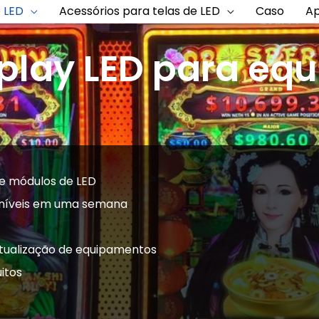
 LED
Acessórios para telas de LED
Caso
Ap
play LED para eq
 e módulos de LED
oníveis em uma semana
atualização de equipamentos
itos