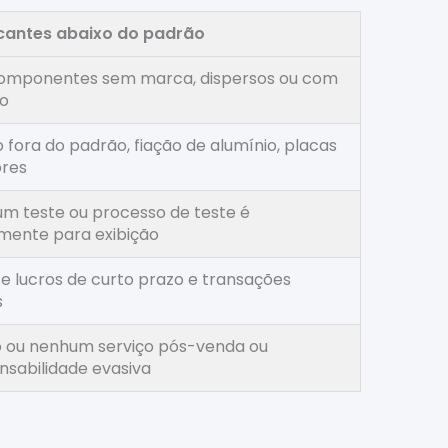
cantes abaixo do padrão
omponentes sem marca, dispersos ou com
to
o fora do padrão, fiação de alumínio, placas
ores
m teste ou processo de teste é
ente para exibição
ize lucros de curto prazo e transações
s
 ou nenhum serviço pós-venda ou
nsabilidade evasiva