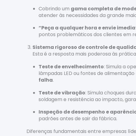
Cobrindo um
gama completa de model
atender às necessidades da grande maior
“Peça a qualquer hora e envie imed
pontos problemáticos dos clientes em r
Sistema rigoroso de controle de qualid
Esta é a resposta mais poderosa às prática
Teste de envelhecimento
: Simula a o
lâmpadas LED ou fontes de alimentação d
falha
.
Teste de vibração
: Simula choques dur
soldagem e resistência ao impacto, gara
Inspeção de desempenho e aparênci
padrões antes de sair da fábrica.
Diferenças fundamentais entre empresas líde