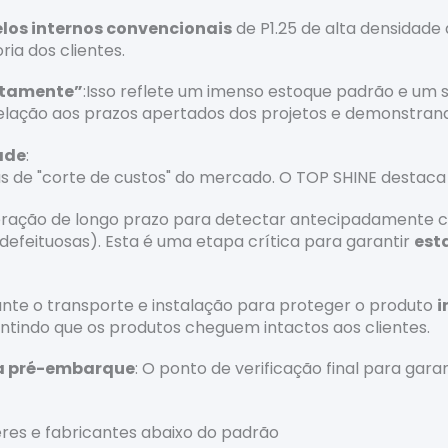
os internos convencionais
de P1.25 de alta densidade 
ia dos clientes.
iatamente”
:Isso reflete um imenso estoque padrão e um s
elação aos prazos apertados dos projetos e demonstran
ade
:
s de "corte de custos" do mercado. O TOP SHINE destaca e
peração de longo prazo para detectar antecipadament
efeituosas). Esta é uma etapa crítica para garantir
est
ante o transporte e instalação para proteger o produto
i
ntindo que os produtos cheguem intactos aos clientes.
a pré-embarque
: O ponto de verificação final para gar
res e fabricantes abaixo do padrão