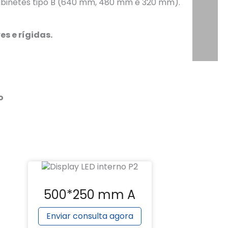
gabinetes tipo B (640 mm, 480 mm e 320 mm).
s e rígidas.
o
500*250 mm A
Enviar consulta agora