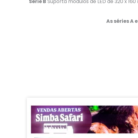
Série B
Suporta módulos de LED de 320 x 160
As séries A