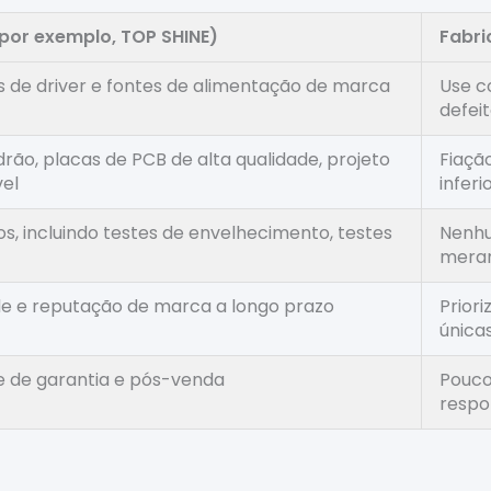
por exemplo, TOP SHINE)
Fabri
Is de driver e fontes de alimentação de marca
Use c
defei
rão, placas de PCB de alta qualidade, projeto
Fiaçã
vel
inferi
, incluindo testes de envelhecimento, testes
Nenhu
meram
de e reputação de marca a longo prazo
Prior
única
 de garantia e pós-venda
Pouco
respo