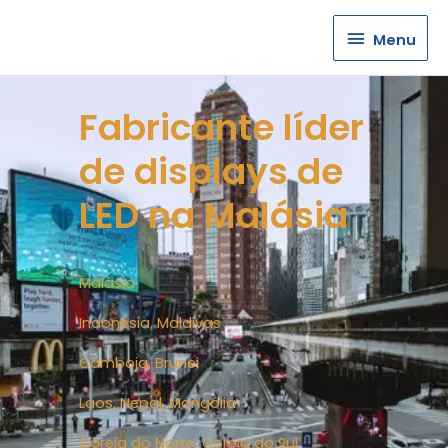
Menu
Menu
Fabricante líder
de displays de
LED na Malásia
Malásia
Indonésia, Maldivas
Camboja, Brunei
Laos, Nepal, Mongólia
Coreia do Norte, Coreia do Sul