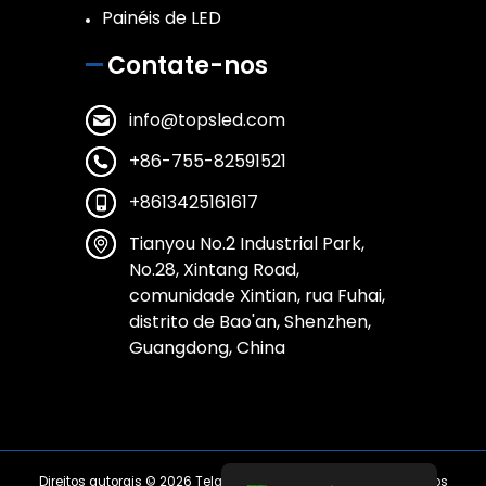
Painéis de LED
Contate-nos
info@topsled.com
+86-755-82591521
+8613425161617
Tianyou No.2 Industrial Park,
No.28, Xintang Road,
comunidade Xintian, rua Fuhai,
distrito de Bao'an, Shenzhen,
Guangdong, China
Direitos autorais © 2026
Tela de LED Top Shine
| Todos os direitos