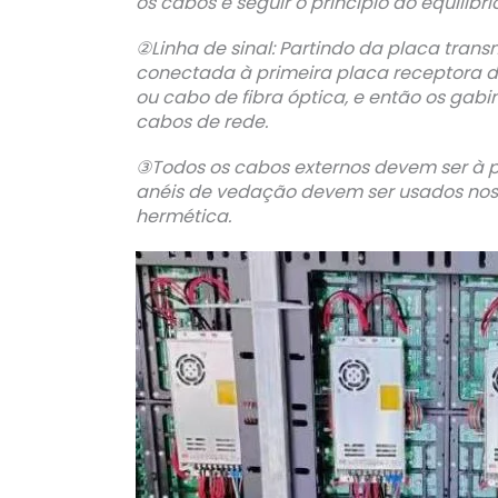
os cabos e seguir o princípio do equilíbrio
②Linha de sinal: Partindo da placa trans
conectada à primeira placa receptora d
ou cabo de fibra óptica, e então os gab
cabos de rede.
③Todos os cabos externos devem ser à p
anéis de vedação devem ser usados nos
hermética.