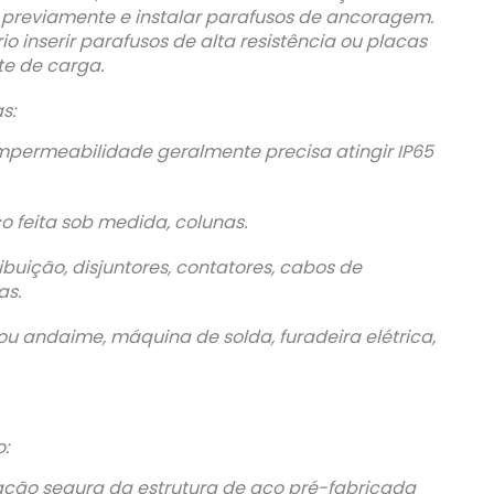
o previamente e instalar parafusos de ancoragem.
o inserir parafusos de alta resistência ou placas
te de carga.
s:
impermeabilidade geralmente precisa atingir IP65
ço feita sob medida, colunas.
ibuição, disjuntores, contatores, cabos de
as.
u andaime, máquina de solda, furadeira elétrica,
:
xação segura da estrutura de aço pré-fabricada