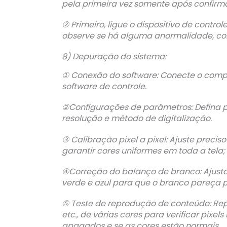
pela primeira vez somente após confirma
② Primeiro, ligue o dispositivo de control
observe se há alguma anormalidade, co
8) Depuração do sistema:
① Conexão do software: Conecte o comput
software de controle.
②Configurações de parâmetros: Defina 
resolução e método de digitalização.
③ Calibração pixel a pixel: Ajuste precis
garantir cores uniformes em toda a tela; 
④Correção do balanço de branco: Ajusta
verde e azul para que o branco pareça p
⑤ Teste de reprodução de conteúdo: Repr
etc., de várias cores para verificar pixe
apagados e se as cores estão normais.