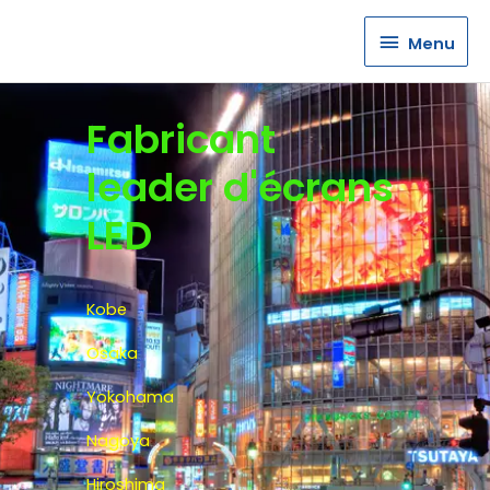
Menu
Menu
Fabricant
leader d'écrans
LED
Kobe
Osaka
Yokohama
Nagoya
Hiroshima