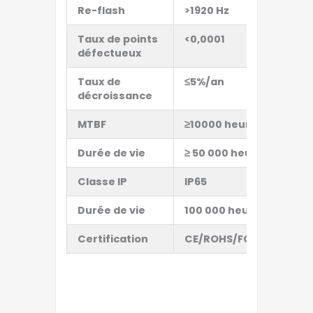
Re-flash
>192
0 Hz
>
Taux de points
<0,0001
<
défectueux
Taux de
≤5%/an
≤
décroissance
MTBF
≥10000 heures
≥
Durée de vie
≥ 50 000 heures
≥
Classe IP
IP65
I
Durée de vie
100 000 heures
1
Certification
CE/ROHS/FCC
C