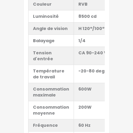
Couleur
RVB
V
Luminosité
8500 cd
7
Angle de vision
H 1
2
0°/
10
0°
H 
Balayage
1/4
1
Tension
CA 90-240 V
C
d'entrée
Température
-20-80 degrés
-
de travail
Consommation
6
00W
6
maximale
Consommation
20
0
W
2
moyenne
Fréquence
60 Hz
6