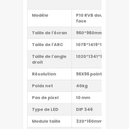
Modèle
P10 RVB double
P
face
Taille de l'écran
960*960mm
9
Taille de l'ARC
1078*1419*120mm
1
Taille de l'angle
1020*1341*120mm
1
droit
Résolution
96
X
96
points
9
Poids net
40
kg
3
Pas de pixel
10 mm
1
Type de LED
D
IP 346
D
Module
taille
320*160mm
3