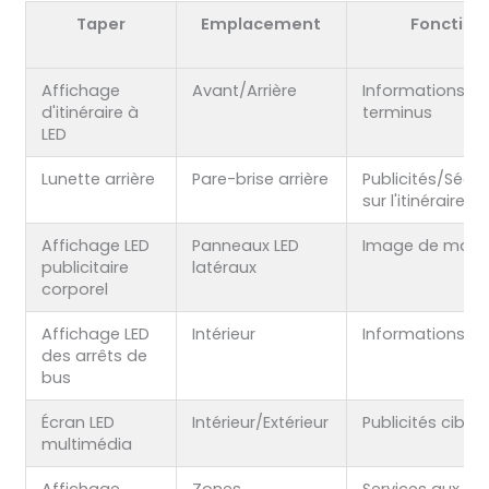
Taper
Emplacement
Fonction 
Affichage
Avant/Arrière
Informations sur 
d'itinéraire à
terminus
LED
Lunette arrière
Pare-brise arrière
Publicités/Sécu
sur l'itinéraire
Affichage LED
Panneaux LED
Image de marq
publicitaire
latéraux
corporel
Affichage LED
Intérieur
Informations p
des arrêts de
bus
Écran LED
Intérieur/Extérieur
Publicités ciblé
multimédia
Affichage
Zones
Services aux pa