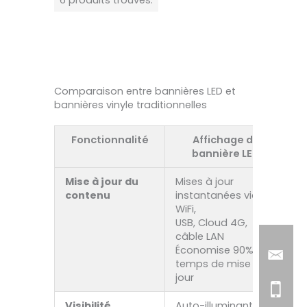
Comparaison entre bannières LED et
bannières vinyle traditionnelles
Fonctionnalité
Affichage de
bannière LED
t
Mise à jour du
Mises à jour
D
contenu
instantanées via
e
WiFi,
m
USB, Cloud 4G,
câble LAN
Économise 90% de
temps de mise à
jour
Visibilité
Auto-illuminant (0-
C