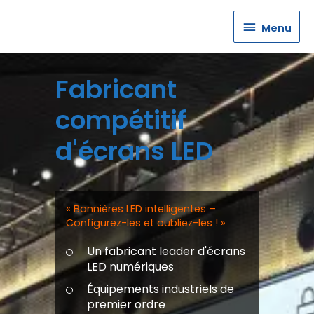
Menu
Menu
Fabricant
compétitif
d'écrans LED
« Bannières LED intelligentes –
Configurez-les et oubliez-les ! »
Un fabricant leader d'écrans
LED numériques
Équipements industriels de
premier ordre