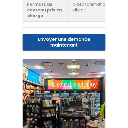
Formats de
vidéo/animation/en
f
contenu pris en
direct
s
charge
u
Envoyer une demande
maintenant