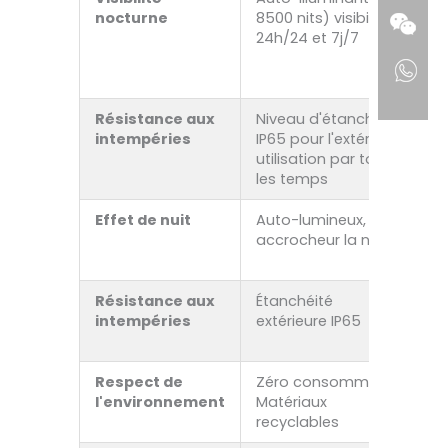
nocturne
8500 nits) visibilité
é
24h/24 et 7j/7
s
de
ex
Résistance aux
Niveau d'étanchéité
D
intempéries
IP65 pour l'extérieur,
d
utilisation par tous
pl
les temps
Effet de nuit
Auto-lumineux, plus
É
accrocheur la nuit
s
r
Résistance aux
Étanchéité
S
intempéries
extérieure IP65
fi
f
Respect de
Zéro consommable
D
l'environnement
Matériaux
g
recyclables
i