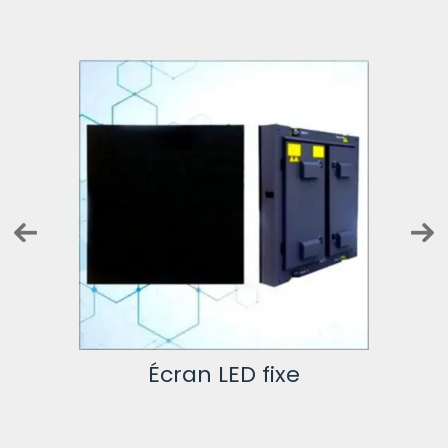
Éc
ion
Écran LED fixe