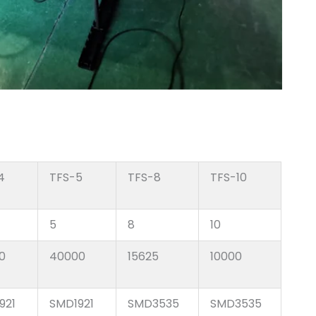
4
TFS-5
TFS-8
TFS-10
5
8
10
0
40000
15625
10000
921
SMD1921
SMD3535
SMD3535