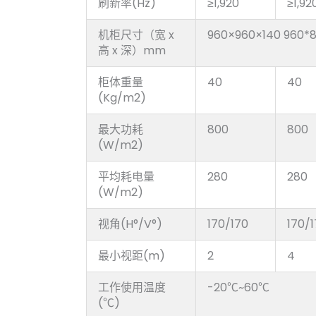
刷新率(Hz)
≥1,920
≥1,92
机柜尺寸（宽 x
960×960×140 960*
高 x 深）mm
柜体重量
40
40
(Kg/m2)
最大功耗
800
800
(W/m2)
平均耗电量
280
280
(W/m2)
视角(H°/V°)
170/170
170/
最小视距(m)
2
4
工作使用温度
-20℃~60℃
(℃)