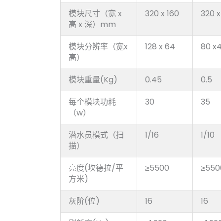
模块尺寸（宽 x
320 x 160
320 x
高 x 深）mm
模块分辨率（宽x
128 x 64
80 x
高）
模块重量(Kg)
0.45
0.5
每个模块功耗
30
35
（w）
潜水员模式（扫
1/16
1/10
描）
亮度(坎德拉/平
≥5500
≥550
方米)
灰阶(位)
16
16