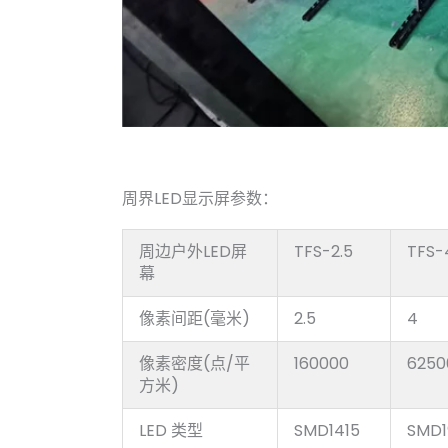
周界LED显示屏参数：
周边户外LED屏
TFS-2.5
TFS-
幕
像素间距(毫米)
2.5
4
像素密度(点/平
160000
6250
方米)
LED 类型
SMD1415
SMD1