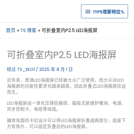
1TP5
1TP5塔斯特拉%
塔
首页
TS 博客
可折叠室内P2.5 LED海报屏
斯
特
可折叠室内P2.5 LED海报屏
拉%
经过
TS_SEO1
/
2025 年 8 月 1 日
近年来，普通LED海报屏已经被大众广泛使用，而大众对LED
海报屏的功能性要求也越来越高，因此折叠式LED海报屏应运
而生。
LED海报屏由一体化压铸铝箱体、磁吸式前维护模块、电源、
异步控制卡、电缆等组成。
箱体背面的卡扣设计可以将LED海报屏折叠成两部分，底座下
方有铁片，可以固定折叠后的LED海报屏。