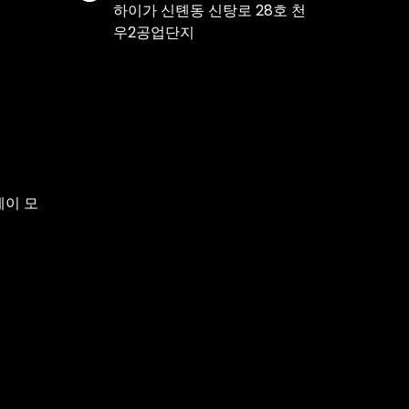
하이가 신톈동 신탕로 28호 천
우2공업단지
레이 모