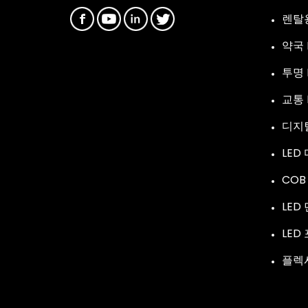
렌탈용
약국 
투명 
교통 
디지
LED
COB
LED
LED
플렉시