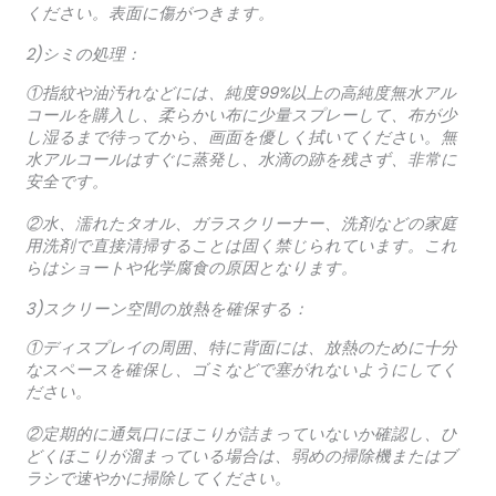
ください。表面に傷がつきます。
2)シミの処理：
①指紋や油汚れなどには、純度99%以上の高純度無水アル
コールを購入し、柔らかい布に少量スプレーして、布が少
し湿るまで待ってから、画面を優しく拭いてください。無
水アルコールはすぐに蒸発し、水滴の跡を残さず、非常に
安全です。
②水、濡れたタオル、ガラスクリーナー、洗剤などの家庭
用洗剤で直接清掃することは固く禁じられています。これ
らはショートや化学腐食の原因となります。
3)スクリーン空間の放熱を確保する：
①ディスプレイの周囲、特に背面には、放熱のために十分
なスペースを確保し、ゴミなどで塞がれないようにしてく
ださい。
②定期的に通気口にほこりが詰まっていないか確認し、ひ
どくほこりが溜まっている場合は、弱めの掃除機またはブ
ラシで速やかに掃除してください。