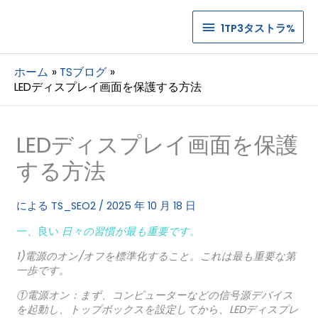
1TP3
1TP3タストラ%
タ
ホーム
TSブログ
ス
LEDディスプレイ画面を保護する方法
ト
ラ%
LEDディスプレイ画面を保護
する方法
による
TS_SEO2
/
2025 年 10 月 18 日
一、良い
日々の習慣が最も重要です。
1)電源のオン/オフを標準化すること。これは最も重要な第
一歩です。
①電源オン：まず、コンピューターなどの信号源デバイス
を起動し、トップボックスを設定してから、LEDディスプレ