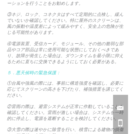
ーションを行うことをお勧めします。
③ネジ、ロック、コネクタはすべて定期的に点検し、緩ん
でいないか確認してください。特に屋外のスクリーンは、
風の振動や温度差によって緩みやすく、安全上の危険が生
じる可能性があります。
④電源装置、受信カード、モジュール、その他の脆弱な部
品やコア部品は常に使用可能な状態にしておくべきであ
り、故障が発生した場合は、ダウンタイムを最小限に抑え
るために直ちに交換できるようにしておく必要がある。
５．悪天候時の緊急保護：
①台風や強風の際には、事前に構造強度を確認し、必要に
応じてスクリーンの高さを下げたり、補強措置を講じてく
ださい。
②雷雨の際は、避雷システムが正常に作動していることを
確認してください。雷雨が激しい場合は、システムを一時
的に停止し、電源を遮断することを検討してください。
③大雪の際は速やかに除雪を行い、積雪による建物の損傷