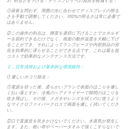
3）明るさを下げる：ディスプレイへの負担を軽減する：
①昼夜を問わず、周囲の光に合わせてディスプレイの明る
さを手動で調整してください。100%の明るさは常に必要で
はありません。
②この操作の利点は、輝度を適切に下げることでエネルギ
ーを節約できるだけでなく、画面の動作温度を大幅に下げ
ることができ、それによってランプビーズや内部部品の劣
化を効果的に遅らせることができる点です。これは最も低
コストで効果的なメンテナンス方法です。
２．日常清掃および基本的な環境維持：
1) 優しいホコリ除去：
①電源を切った後、柔らかいブラシで表面のほこりを優し
く払い落とすか、冷風のヘアドライヤーで隙間のほこりを
吹き飛ばし、その後、メガネやレンズを拭くのに使うよう
なマイクロファイバークロスで画面を優しく拭いてくださ
い。
②口で直接息を吹きかけないでください。水蒸気が発生し
ます。また、粗い布やペーパータオルで強くこすらないで