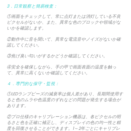
3．日常観察と簡易検査：
①画面をチェックして、常に点灯または消灯している不良
ピクセルがないか、また、異常な色のブロックや領域がな
いかを確認します。
②動作中に音を聞いて、異常な電流音やノイズがないか確
認してください。
③焦げ臭い匂いがするかどうか確認してください。
④安全を確保しながら、手の甲で画面表面の温度を触っ
て、異常に高くないか確認してください。
４．専門的な保守・監視：
①LEDランプビーズの減衰率は個人差があり、長期間使用す
ると色のムラや色温度のずれなどの問題が発生する場合が
あります。
②プロ仕様のキャリブレーション機器は、各ピクセルの明
るさと色を正確に補正し、ディスプレイの色の均一性と精
度を回復させることができます。1～2年ごとにキャリブレ