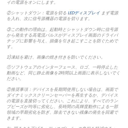
イの電源をオンにします。
②シャットダウン：電源を切る
LEDディスプレイ
まず電源
を入れ、次に信号源機器の電源を切ります。
③この動作の理由は、起動時とシャットダウン時に信号源
から発生する高電流パルスがディスプレイ画面のドライバ
チップに影響を与え、損傷を引き起こすことを防ぐためで
す。
2)凍結を避け、画像の焼き付きを防いでください。
①ソフトウェアのインターフェース、ロゴ、一時停止した
動画など、同じ静止画像を2時間以上画面に表示しないでく
ださい。
②推奨事項：デバイスを長期間使用しない場合は、画面で
ダイナミックスクリーンセーバーを再生するか、デバイス
の電源を直接切ってください。これにより、すべてのラン
プビーズが均等に劣化し、長時間の高輝度動作による一部
領域の早期劣化を防ぎ、除去できない残像の発生を回避で
きます。