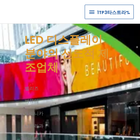
1TP3
1TP3타스트라%
타
스
LED 디스플레이
트
분야의 선도적 제
라%
조업체
벨리즈
버뮤다
도미니카
니카라과
파나마