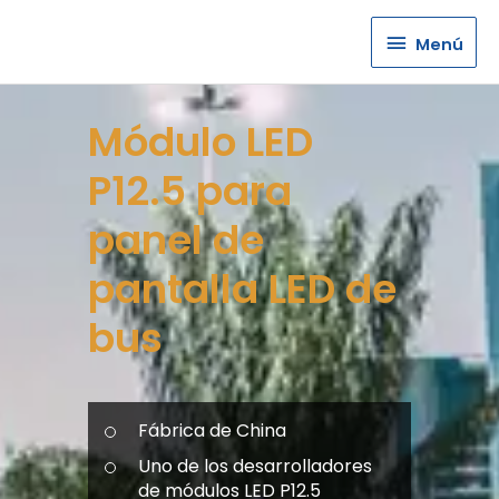
Menú
Menú
Módulo LED
P12.5 para
panel de
pantalla LED de
bus
Fábrica de China
Uno de los desarrolladores
de módulos LED P12.5