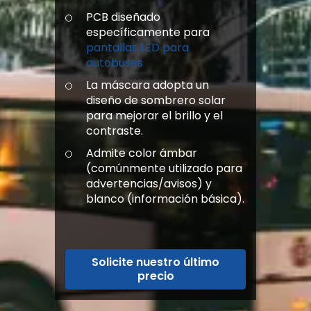
PCB diseñado
específicamente para
pantallas LED para
autobuses
La máscara adopta un
diseño de sombrero solar
para mejorar el brillo y el
contraste.
Admite color ámbar
(comúnmente utilizado para
advertencias/avisos) y
blanco (información básica).
Solicite nuestro último
precio