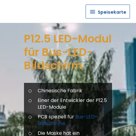
Speisekarte
Speisekarte
P12.5 LED-Modul
für Bus-LED-
Bildschirm
Chinesische Fabrik
Einer der Entwickler der P12.5
LED-Module
PCB speziell für
Bus-LED-
Bildschirme
Die Maske hat ein