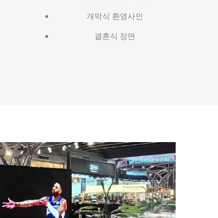
개막식 환영사인
결혼식 장면