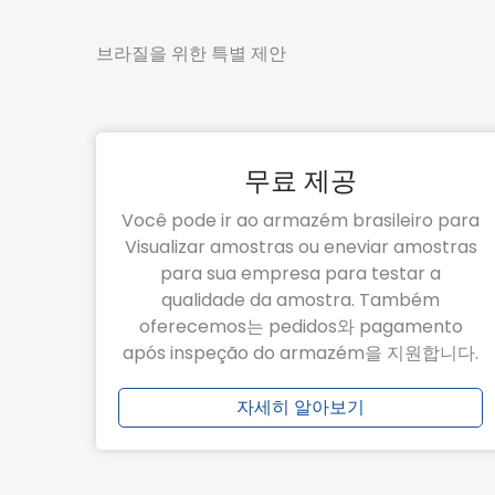
브라질을 위한 특별 제안
무료 제공
Você pode ir ao armazém brasileiro para
Visualizar amostras ou eneviar amostras
para sua empresa para testar a
qualidade da amostra. Também
oferecemos는 pedidos와 pagamento
após inspeção do armazém을 지원합니다.
자세히 알아보기