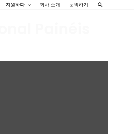
찾
지원하다
회사 소개
문의하기
다
onal Painéis