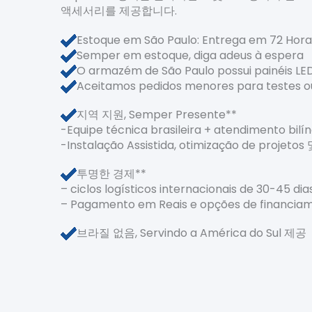
액세서리를 제공합니다.
Estoque em São Paulo: Entrega em 72 Hora
Semper em estoque, diga adeus à espera
O armazém de São Paulo possui painéi
Aceitamos pedidos menores para testes 
지역 지원, Semper Presente**
-Equipe técnica brasileira + atendimen
-Instalação Assistida, otimização de projetos
투명한 경제**
– ciclos logísticos internacionais de 30-45 d
– Pagamento em Reais e opções de financiam
브라질 없음, Servindo a América do Sul 제공