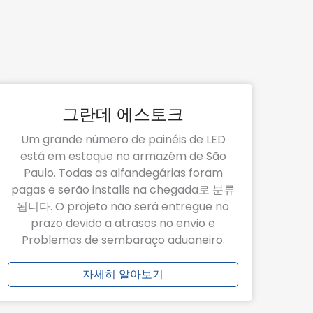
그란데 에스토크
Um grande número de painéis de LED
está em estoque no armazém de São
Paulo. Todas as alfandegárias foram
pagas e serão installs na chegada로 분류
됩니다. O projeto não será entregue no
prazo devido a atrasos no envio e
Problemas de sembaraço aduaneiro.
자세히 알아보기