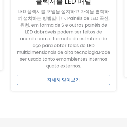
플렉서블 LED 패널
LED 플랙시블 포뎀을 설치하고 자석을 흡착하
여 설치하는 방법입니다. Painéis de LED 곡선,
원형, em forma de S e outros painéis de
LED dobráveis ​​​​podem ser feitos de
acordo com o formato da estrutura de
aço para obter telas de LED
multidimensionais de alta tecnologia.Pode
ser usado tanto emambientes internos
quato externos.
자세히 알아보기