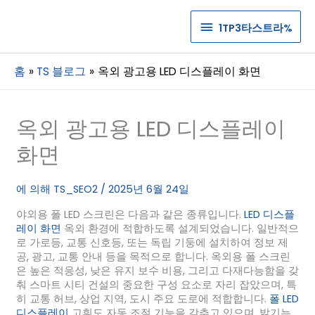
1TP3
1TP3타스트라%
타
홈
TS 블로그
옥외 광고용 LED 디스플레이 화면
스
트
옥외 광고용 LED 디스플레이
라%
화면
에 의해
TS_SEO2
/
2025년 6월 24일
야외용 폴 LED 스크린은 다음과 같은 종류입니다.
LED 디스플
레이 화면
옥외 환경에 적합하도록 설계되었습니다. 일반적으
로 가로등, 교통 신호등, 또는 독립 기둥에 설치하여 정보 제
공, 광고, 교통 안내 등을 목적으로 합니다. 옥외용 폴 스크린
은 높은 적응성, 낮은 유지 보수 비용, 그리고 다재다능함을 갖
춰 스마트 시티 건설의 중요한 구성 요소로 자리 잡았으며, 특
히 교통 허브, 상업 지역, 도시 주요 도로에 적합합니다.
폴 LED
디스플레이
고휘도 자동 조절 기능을 갖추고 있으며, 밝기는