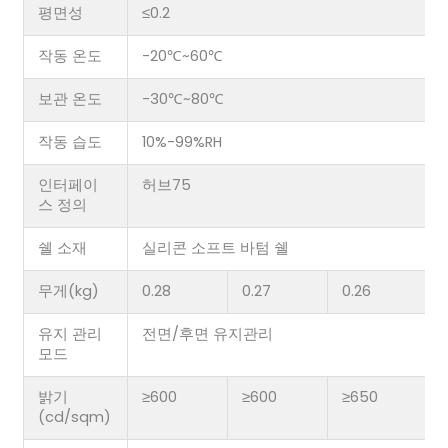
평면성
≤0.2
작동 온도
-20℃~60℃
보관 온도
-30℃~80℃
작동 습도
10%-99%RH
인터페이
허브75
스 정의
쉘 소재
실리콘 소프트 바텀 쉘
무게(kg)
0.28
0.27
0.26
유지 관리
전면/후면 유지관리
모드
밝기
≥600
≥600
≥650
(cd/sqm)