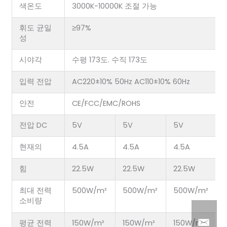
색온도
3000K-10000K 조절 가능
휘도 균일
≥97%
성
시야각
수평 173도. 수직 173도
입력 전압
AC220±10% 50Hz AC110±10% 60Hz
안전
CE/FCC/EMC/ROHS
전압 DC
5V
5V
5V
현재의
4.5A
4.5A
4.5A
힘
22.5W
22.5W
22.5W
최대 전력
500W/m²
500W/m²
500W/m²
소비량
평균 전력
150W/m²
150W/m²
150W/m²