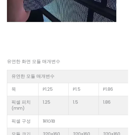
유연한 화면 모듈 매개변수
유연한 모듈 매개변수
목
P1.25
P1.5
P1.86
픽셀 피치
1.25
1.5
1.86
(mm)
픽셀 구성
1R1G1B
모듈 크기
320×160
320×160
320×160