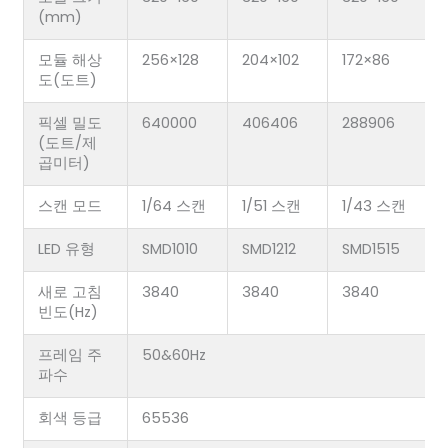
(mm)
모듈 해상
256×128
204×102
172×86
도(도트)
픽셀 밀도
640000
406406
288906
(도트/제
곱미터)
스캔 모드
1/64 스캔
1/51 스캔
1/43 스캔
LED 유형
SMD1010
SMD1212
SMD1515
새로 고침
3840
3840
3840
빈도(Hz)
프레임 주
50&60Hz
파수
회색 등급
65536