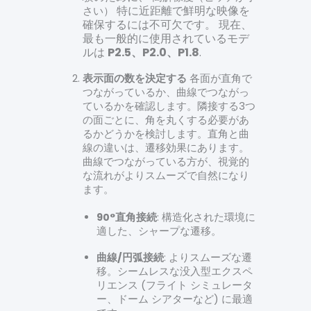
特に近距離で鮮明な映像を
さい）
確保するには不可欠です。
現在、
最も一般的に使用されているモデ
ルは
P2.5、P2.0、P1.8
.
表示面の数を決定する
各面が直角で
つながっているか、曲線でつながっ
ているかを確認します。隣接する3つ
の面ごとに、角を丸くする必要があ
るかどうかを検討します。直角と曲
線の違いは、遷移効果にあります。
曲線でつながっている方が、視覚的
な流れがよりスムーズで自然になり
ます。
90°直角接続
: 構造化された環境に
適した、シャープな遷移。
曲線/円弧接続
: よりスムーズな遷
移。シームレスな没入型エクスペ
リエンス (フライト シミュレータ
ー、ドーム シアターなど) に最適