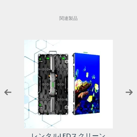
関連製品
カ
ーン
固定式LEDスクリーン