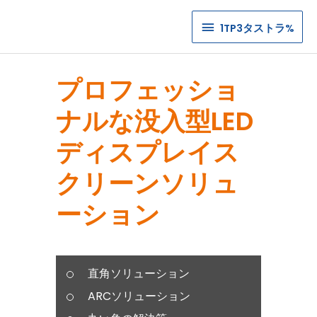
1TP3
1TP3タストラ%
タ
ス
プロフェッショ
ト
ナルな没入型LED
ラ%
ディスプレイス
クリーンソリュ
ーション
直角ソリューション
ARCソリューション