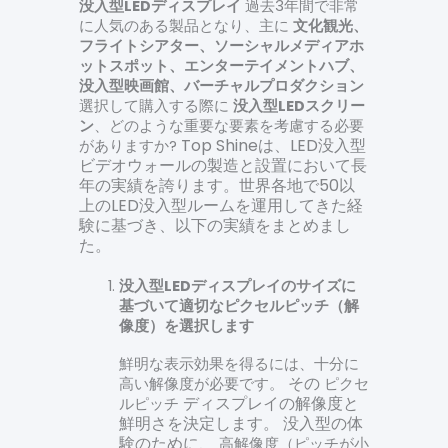
没入型LEDディスプレイ
過去3年間で非常
に人気のある製品となり、主に
文化観光、
フライトシアター、ソーシャルメディアホ
ットスポット、エンターテイメントハブ、
没入型映画館、バーチャルプロダクション
選択して購入する際に
没入型LEDスクリー
ン
、どのような重要な要素を考慮する必要
Top Shineは、LED没入型
がありますか?
ビデオウォールの製造と設置において長
年の実績を誇ります。世界各地で50以
上のLED没入型ルームを運用してきた経
験に基づき、以下の実績をまとめまし
た。
没入型LEDディスプレイのサイズに
基づいて適切なピクセルピッチ（解
像度）を選択します
鮮明な表示効果を得るには、十分に
その
高い解像度が必要です。
ピクセ
ディスプレイの解像度と
ルピッチ
鮮明さを決定します。
没入型の体
験のために、
高解像度（ピッチが小