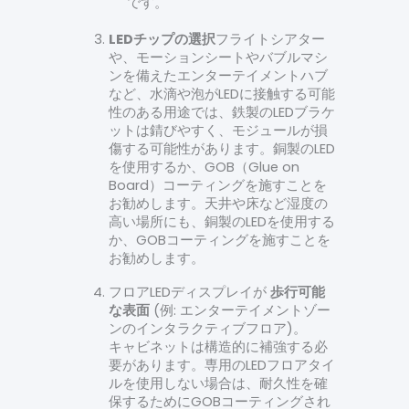
です。
LEDチップの選択
フライトシアター
や、モーションシートやバブルマシ
ンを備えたエンターテイメントハブ
など、水滴や泡がLEDに接触する可能
性のある用途では、鉄製のLEDブラケ
ットは錆びやすく、モジュールが損
傷する可能性があります。銅製のLED
を使用するか、GOB（Glue on
Board）コーティングを施すことを
お勧めします。天井や床など湿度の
高い場所にも、銅製のLEDを使用する
か、GOBコーティングを施すことを
お勧めします。
フロアLEDディスプレイが
歩行可能
な表面
(例: エンターテイメントゾー
ンのインタラクティブフロア)。
キャビネットは構造的に補強する必
要があります。専用のLEDフロアタイ
ルを使用しない場合は、耐久性を確
保するためにGOBコーティングされ