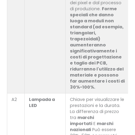
dei pixel e dal processo
di produzione.
Forme
speciali che danno
luogo a moduli non
standard (ad esempio,
triangolari,
trapezoidali)
aumenteranno
significativamente i
costi di progettazione
e taglio dei PCB,
ridurranno l'utilizzo del
materiale e possono
far aumentare i costi di
30%-100%.
A2
Lampada a
Chiave per visualizzare le
LED
prestazioni e la durata.
La differenza di prezzo
tra
marchi
importati
E
marchi
nazionali
Può essere