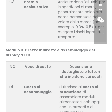
C3
Premio
Assicurazione "all-risk" per
assicurativo
le spedizioni di merci,
generalmente calcolata
come percentuale del
valore della merce (ad
esempio, 0,3%-0,5%), per
mitigare i rischi legati al
trasporto.
Modulo D: Prezzo indiretto e assemblaggio del
display a LED
NO.
Voce di costo
Descrizione
dettagliata e fattori
che incidono sui costi
D1
Costo di
Si riferisce al
costo di
assemblaggio
produzione
di
assemblare moduli,
alimentatori, cablaggi,
ecc., in armadi e di
eseguire test