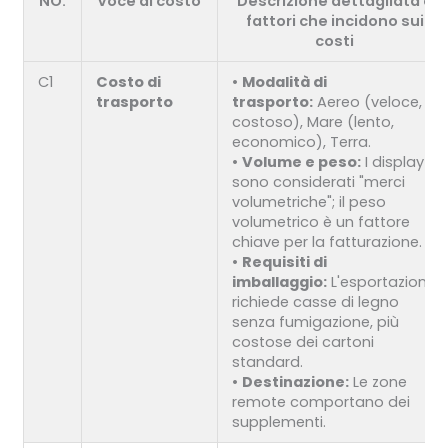
NO.
Voce di costo
Descrizione dettagliata e
fattori che incidono sui
costi
C1
Costo di
•
Modalità di
trasporto
trasporto:
Aereo (veloce,
costoso), Mare (lento,
economico), Terra.
•
Volume e peso:
I display
sono considerati "merci
volumetriche"; il peso
volumetrico è un fattore
chiave per la fatturazione.
•
Requisiti di
imballaggio:
L'esportazione
richiede casse di legno
senza fumigazione, più
costose dei cartoni
standard.
•
Destinazione:
Le zone
remote comportano dei
supplementi.