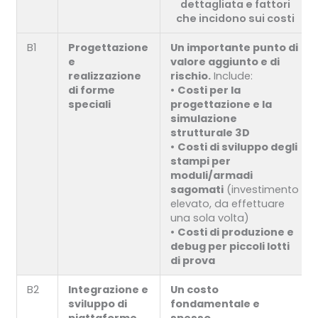
dettagliata e fattori
che incidono sui costi
B1
Progettazione
Un importante punto di
e
valore aggiunto e di
realizzazione
rischio.
Include:
di forme
•
Costi per la
speciali
progettazione e la
simulazione
strutturale 3D
•
Costi di sviluppo degli
stampi per
moduli/armadi
sagomati
(investimento
elevato, da effettuare
una sola volta)
•
Costi di produzione e
debug per piccoli lotti
di prova
B2
Integrazione e
Un costo
sviluppo di
fondamentale e
piattaforme
spesso