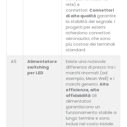
rete) e
connettori.
Connettori
di alta qualità
garantire
la stabilità del segnale. I
progetti per esterni
richiedono connettori
aeronautici, che sono
più costosi dei terminali
standard.
A5
Alimentatore
Esiste una notevole
switching
differenza di prezzo tra i
per LED
marchi rinomati (ad
esempio, Mean Well) e i
marchi generici.
Alta
efficienza, alta
affidabilità
Gli
alimentatori
garantiscono un
funzionamento stabile a
lungo termine e sono
inclusi nel costo iniziale.