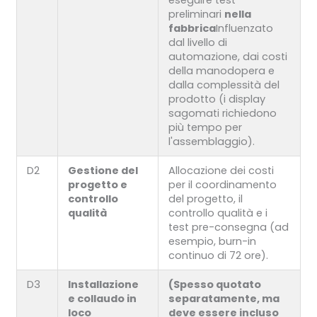
preliminari
nella
fabbrica
Influenzato
dal livello di
automazione, dai costi
della manodopera e
dalla complessità del
prodotto (i display
sagomati richiedono
più tempo per
l'assemblaggio).
D2
Gestione del
Allocazione dei costi
progetto e
per il coordinamento
controllo
del progetto, il
qualità
controllo qualità e i
test pre-consegna (ad
esempio, burn-in
continuo di 72 ore).
D3
Installazione
(Spesso quotato
e collaudo in
separatamente, ma
loco
deve essere incluso