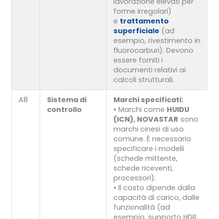
lavorazione elevati per
forme irregolari)
e
trattamento
superficiale
(ad
esempio, rivestimento in
fluorocarburi). Devono
essere forniti i
documenti relativi ai
calcoli strutturali.
A8
Sistema di
Marchi specificati:
controllo
• Marchi come
HUIDU
(ICN), NOVASTAR
sono
marchi cinesi di uso
comune. È necessario
specificare i modelli
(schede mittente,
schede riceventi,
processori).
• Il costo dipende dalla
capacità di carico, dalle
funzionalità (ad
esempio, supporto HDR,