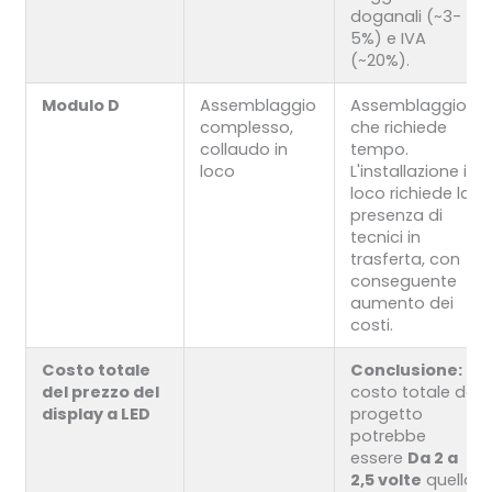
doganali (~3-
5%) e IVA
(~20%).
Modulo D
Assemblaggio
Assemblaggio
complesso,
che richiede
collaudo in
tempo.
loco
L'installazione in
loco richiede la
presenza di
tecnici in
trasferta, con
conseguente
aumento dei
costi.
Costo totale
Conclusione:
Il
del prezzo del
costo totale del
display a LED
progetto
potrebbe
essere
Da 2 a
2,5 volte
quella