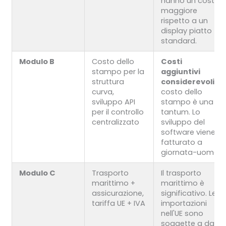
hanno un costo
maggiore
rispetto a un
display piatto
standard.
Modulo B
Costo dello
Costi
stampo per la
aggiuntivi
struttura
considerevoli.
Il
curva,
costo dello
sviluppo API
stampo è una
per il controllo
tantum. Lo
centralizzato
sviluppo del
software viene
fatturato a
giornata-uomo.
Modulo C
Trasporto
Il trasporto
marittimo +
marittimo è
assicurazione,
significativo. Le
tariffa UE + IVA
importazioni
nell'UE sono
soggette a dazi