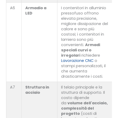
A6
Armadio a
I contenitori in alluminio
LED
pressofuso offrono
elevata precisione,
migliore dissipazione del
calore e sono più
costosi; i contenitori in
lamiera sono più
convenienti.
Armadi
speciali curvi o
irregolari
richiedere
Lavorazione CNC
o
stampi personalizzati, il
che aumenta
drasticamente i costi.
A7
Struttura in
Il telaio principale e la
acciaio
struttura di supporto. Il
costo dipende
da
volume dell'acciaio,
complessità del
progetto
(costi di