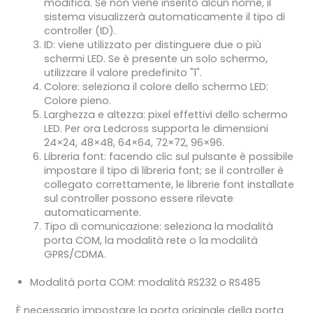
modifica. Se non viene inserito alcun nome, il
sistema visualizzerà automaticamente il tipo di
controller (ID).
ID: viene utilizzato per distinguere due o più
schermi LED. Se è presente un solo schermo,
utilizzare il valore predefinito "1".
Colore: seleziona il colore dello schermo LED:
Colore pieno.
Larghezza e altezza: pixel effettivi dello schermo
LED. Per ora Ledcross supporta le dimensioni
24×24, 48×48, 64×64, 72×72, 96×96.
Libreria font: facendo clic sul pulsante è possibile
impostare il tipo di libreria font; se il controller è
collegato correttamente, le librerie font installate
sul controller possono essere rilevate
automaticamente.
Tipo di comunicazione: seleziona la modalità
porta COM, la modalità rete o la modalità
GPRS/CDMA.
Modalità porta COM: modalità RS232 o RS485
È necessario impostare la porta originale della porta