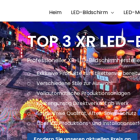
Heim
LED-Bildschirm
LED-M
TOP 3 XR LED-
Professioneller XR-LED-Bildschirmherstelle
Exklusive Produkte zur Etikettenvorbereit
Verschiedene Stile zur Auswahl
Vollautomatische Produktionsanlagen
Kostengünstig
Direktverkauf ab Werk
Sorgenfreie Qualität, After-Sales-Schutz
Über 100 Produktions- und Installationse
Fordern Sie unseren aktuellen Preis an