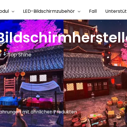
odul
LED-Bildschirmzubehör
Fall
Unterstü
Bildschirmherstell
r – Top Shine
ung
rfahrungen mit ähnlichen Produkten