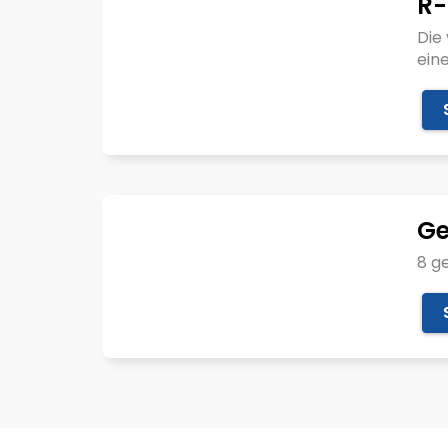
R-
Die
ein
Ge
8 g