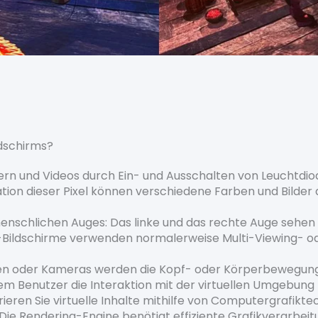
ldschirms?
ern und Videos durch Ein- und Ausschalten von Leuchtdio
ion dieser Pixel können verschiedene Farben und Bilder 
nschlichen Auges: Das linke und das rechte Auge sehen u
-Bildschirme verwenden normalerweise Multi-Viewing- od
ren oder Kameras werden die Kopf- oder Körperbewegung
em Benutzer die Interaktion mit der virtuellen Umgebung
ren Sie virtuelle Inhalte mithilfe von Computergrafiktec
ie Rendering-Engine benötigt effiziente Grafikverarbeitu