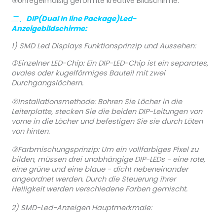
④
Unregelmäßig geformte kreative Bildschirme.
二、
DIP(Dual In line Package)Led-
Anzeigebildschirme
:
1) SMD Led Displays Funktionsprinzip und Aussehen:
①Einzelner LED-Chip: Ein DIP-LED-Chip ist ein separates,
ovales oder kugelförmiges Bauteil mit zwei
Durchgangslöchern.
②Installationsmethode: Bohren Sie Löcher in die
Leiterplatte, stecken Sie die beiden DIP-Leitungen von
vorne in die Löcher und befestigen Sie sie durch Löten
von hinten.
③Farbmischungsprinzip: Um ein vollfarbiges Pixel zu
bilden, müssen drei unabhängige DIP-LEDs - eine rote,
eine grüne und eine blaue - dicht nebeneinander
angeordnet werden. Durch die Steuerung ihrer
Helligkeit werden verschiedene Farben gemischt.
2) SMD-Led-Anzeigen Hauptmerkmale: